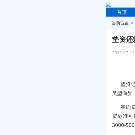
首页
当前位置 
垫资还
2025-07-1
垫资
类型而异
签约
费标准可
3000-