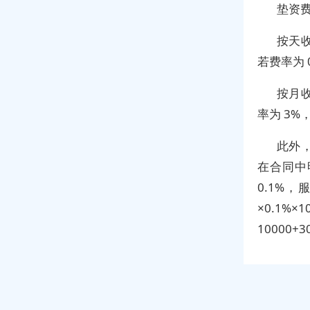
垫资
按天收
若费率为 
按月收
率为 3%
此外
在合同中
0.1%，
×0.1%
10000+3