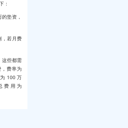
下：
 万的垫资，
为例，若月费
，这些都需
费，费率为
 100 万
元，总费用为