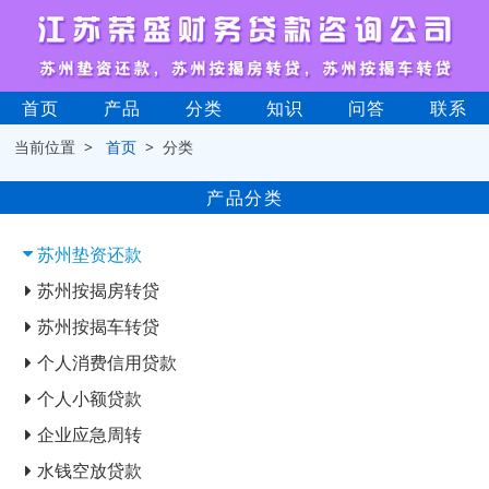
首页
产品
分类
知识
问答
联系
当前位置 >
首页
> 分类
产品分类
苏州垫资还款
苏州按揭房转贷
苏州按揭车转贷
个人消费信用贷款
个人小额贷款
企业应急周转
水钱空放贷款